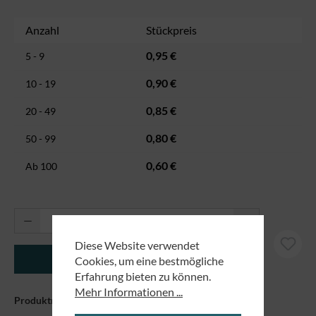
Anzahl
Stückpreis
0,95 €
5 - 9
0,90 €
10 - 19
0,85 €
20 - 49
0,80 €
50 - 99
0,60 €
Ab
100
Produkt Anzahl: Gib den gewünschten Wert ei
Diese Website verwendet
In den Warenkorb
Cookies, um eine bestmögliche
Erfahrung bieten zu können.
Mehr Informationen ...
Produktnummer:
8950013