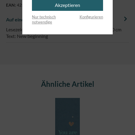
Akzeptieren
EAN:
4250479864115
Nur technisch
Konfigurieren
Auf einem Blick
notwendige
Lesezeichen auf edlem Naturpapier, im Format 5 x 20 cm
Text: New beginning
Produktgalerie überspringen
Ähnliche Artikel