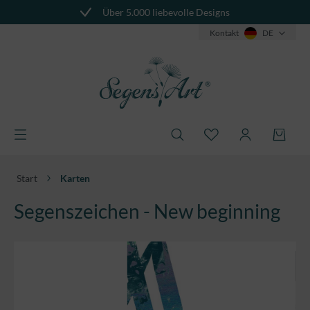
Über 5.000 liebevolle Designs
alt springen
Kontakt
DE
Start
Karten
Segenszeichen - New beginning
Bildergalerie überspringen