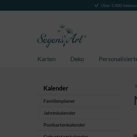
Über 5.000 liebevo
springen
Zur Hauptnavigation springen
Karten
Deko
Personalisier
S
Kalender
Familienplaner
Jahreskalender
Postkartenkalender
Geburtstagskalender