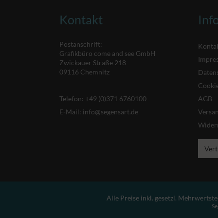
Kontakt
Inf
Postanschrift:
Konta
Grafikbüro come and see GmbH
Impre
Zwickauer Straße 218
09116 Chemnitz
Daten
Cookie
Telefon:
+49 (0)371 6760100
AGB
E-Mail:
info@segensart.de
Versa
Wider
Vert
Alle Preise inkl. gesetzl. Mehrwertste
Se