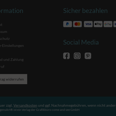
ormation
Sicher bezahlen
kt
ssum
schutz
Social Media
-Einstellungen
nd und Zahlung
ruf
rag widerrufen
uer zzgl.
Versandkosten
und ggf. Nachnahmegebühren, wenn nicht ander
gensArt® ist ein Verlag der Grafikbüro come and see GmbH