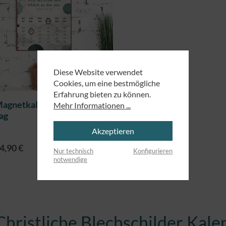
Diese Website verwendet
Cookies, um eine bestmögliche
Erfahrung bieten zu können.
agnetkalender - Dies ist der
Mehr Informationen ...
ag
Akzeptieren
4,90 €
Details
Nur technisch
Konfigurieren
notwendige
Christliche Blechschilder Kale