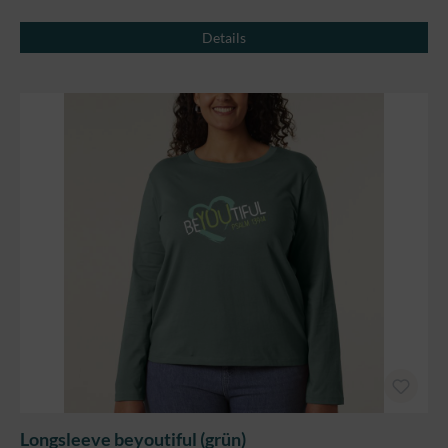
Details
Longsleeve beyoutiful (grün)