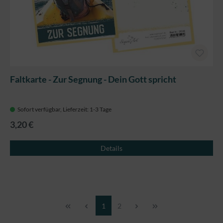
Faltkarte - Zur Segnung - Dein Gott spricht
Sofort verfügbar, Lieferzeit: 1-3 Tage
3,20 €
Details
Seite
Seite
1
2