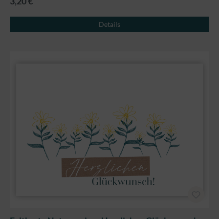
3,20 €
Details