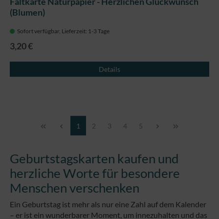
Faltkarte Naturpapier - Herzlichen Glückwunsch
(Blumen)
Sofort verfügbar, Lieferzeit: 1-3 Tage
3,20 €
Details
Seite
Seite
Seite
Seite
Seite
1
2
3
4
5
Geburtstagskarten kaufen und
herzliche Worte für besondere
Menschen verschenken
Ein Geburtstag ist mehr als nur eine Zahl auf dem Kalender
– er ist ein wunderbarer Moment, um innezuhalten und das