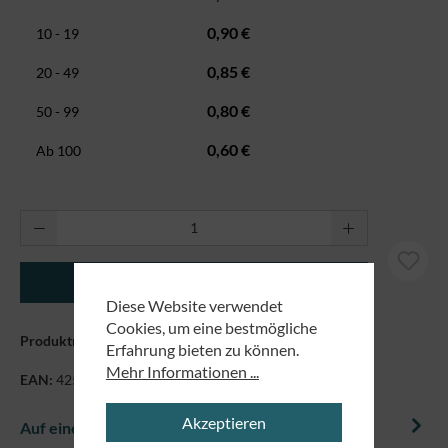
0,90 €
10 - 19
0,85 €
20 - 49
0,80 €
50 - 99
0,60 €
Ab
100
Produkt Anzahl: Gib den gewünschten Wert ei
In den Warenkorb
Diese Website verwendet
Cookies, um eine bestmögliche
Produktnummer:
50022
Erfahrung bieten zu können.
Mehr Informationen ...
EAN:
4250479867109
Akzeptieren
Auf einem Blick