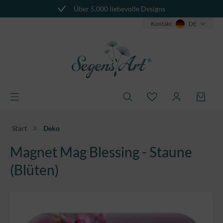
Über 5.000 liebevolle Designs
alt springen
Kontakt
DE
Start
Deko
Magnet Mag Blessing - Staune
(Blüten)
Bildergalerie überspringen