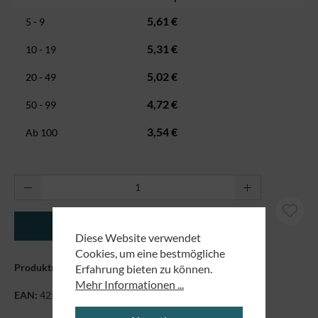
5,61 €
5 - 9
5,31 €
10 - 19
5,02 €
20 - 49
4,72 €
50 - 99
3,54 €
Ab
100
Produkt Anzahl: Gib den gewünschten Wert ei
In den Warenkorb
Diese Website verwendet
Cookies, um eine bestmögliche
Produktnummer:
7170117
Erfahrung bieten zu können.
Mehr Informationen ...
EAN:
4250479869455