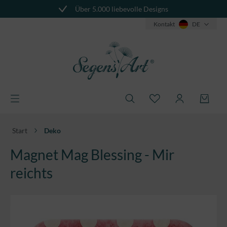
Über 5.000 liebevolle Designs
alt springen
Kontakt
DE
Start
Deko
Magnet Mag Blessing - Mir
reichts
Bildergalerie überspringen