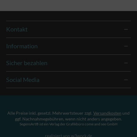
Kontakt
Information
Sicher bezahlen
Social Media
Alle Preise inkl. gesetzl. Mehrwertsteuer zzgl.
Versandkosten
und
ggf. Nachnahmegebühren, wenn nicht anders angegeben.
SegensArt® ist ein Verlag der Grafikbüro come and see GmbH
realisiert von w3work.de