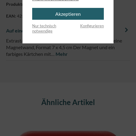
Produktnummer:
70012
Akzeptieren
EAN:
4250479845657
Nur technisch
Konfigurieren
Auf einem Blick
notwendige
Extrastarker Magnet für deinen Kühlschrank oder deine
Magnetwand, Format 7 x 4,5 cm Der Magnet und ein
farbiges Kärtchen mit…
Mehr
Produktgalerie überspringen
Ähnliche Artikel