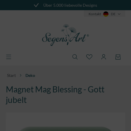
Über 5.000 liebevolle Designs
alt springen
Kontakt
DE
Start
Deko
Magnet Mag Blessing - Gott
jubelt
Bildergalerie überspringen