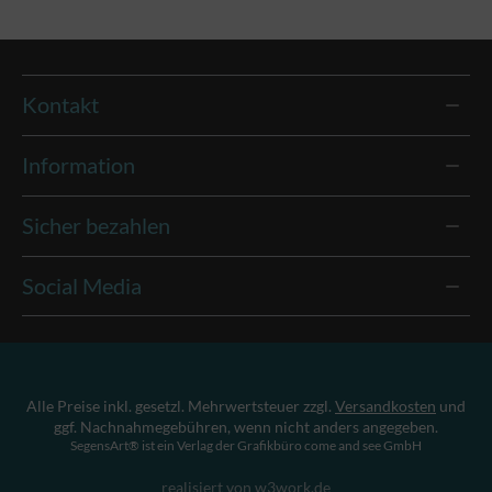
Kontakt
Information
Sicher bezahlen
Social Media
Alle Preise inkl. gesetzl. Mehrwertsteuer zzgl.
Versandkosten
und
ggf. Nachnahmegebühren, wenn nicht anders angegeben.
SegensArt® ist ein Verlag der Grafikbüro come and see GmbH
realisiert von w3work.de