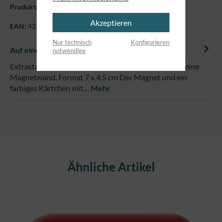
Produktnummer:
70003
Akzeptieren
EAN:
4250479845565
Nur technisch
Konfigurieren
Auf einem Blick
notwendige
Extrastarker Magnet für deinen Kühlschrank oder deine
Magnetwand, Format 7 x 4,5 cm Der Magnet und ein
farbiges Kärtchen mit…
Mehr
Produktgalerie überspringen
Ähnliche Artikel