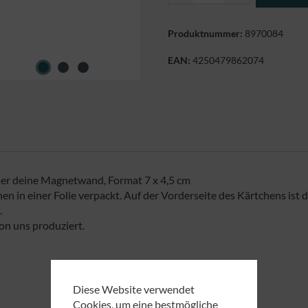
Produktnummer:
8970084
EAN:
4250479862074
der deine Magnetwand, Format 7 x 4,5 cm
 in einer Folie verpackt. Auf der Vorderseite des Kärtchens ist 
.
n uns produziert.
Diese Website verwendet
Cookies, um eine bestmögliche