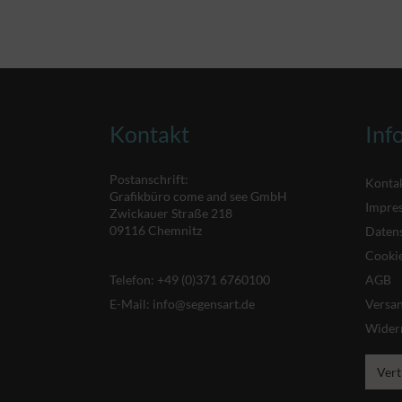
Kontakt
Inf
Postanschrift:
Konta
Grafikbüro come and see GmbH
Impre
Zwickauer Straße 218
09116 Chemnitz
Daten
Cookie
Telefon:
+49 (0)371 6760100
AGB
E-Mail:
info@segensart.de
Versa
Wider
Vert