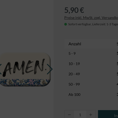
5,90 €
Preise inkl. MwSt. zzgl. Versandk
Sofort verfügbar, Lieferzeit: 1-3 Tage
Anzahl
5 - 9
10 - 19
20 - 49
50 - 99
Ab
100
Produkt Anzahl: Gi
I