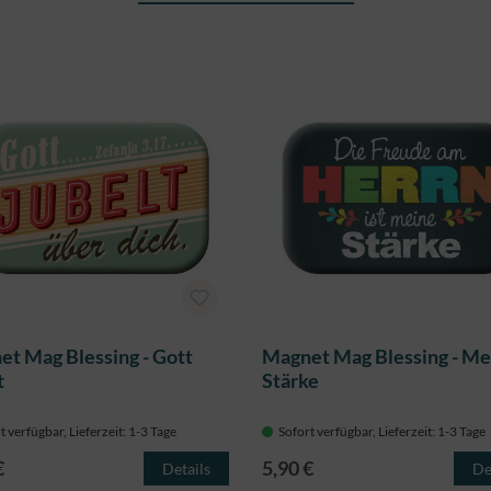
t Mag Blessing - Gott
Magnet Mag Blessing - Me
t
Stärke
t verfügbar, Lieferzeit: 1-3 Tage
Sofort verfügbar, Lieferzeit: 1-3 Tage
€
5,90 €
Details
De