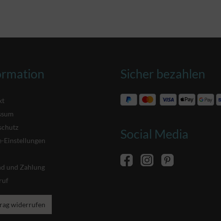
ormation
Sicher bezahlen
kt
ssum
schutz
Social Media
-Einstellungen
nd und Zahlung
ruf
rag widerrufen