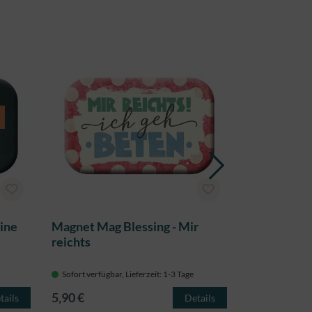
ine
Magnet Mag Blessing - Mir
Magnet Mag 
reichts
mit dir
Sofort verfügbar, Lieferzeit: 1-3 Tage
Sofort verfügba
5,90 €
5,90 €
tails
Details