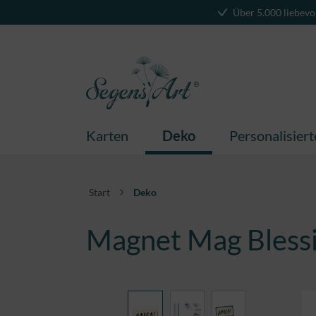
Über 5.000 liebevo
springen
Zur Hauptnavigation springen
Karten
Deko
Personalisier
Start
Deko
Magnet Mag Bless
Bildergalerie überspringen