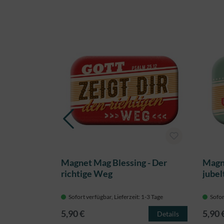
Produktgalerie überspringen
essing -
Magnet Mag Blessing - Der
Magne
richtige Weg
jubel
 1-3 Tage
Sofort verfügbar, Lieferzeit: 1-3 Tage
Sofor
5,90 €
5,90 
Details
Details