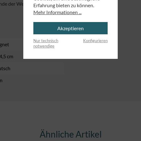
 Ende der Weltzeit! Amen.
Erfahrung bieten zu können.
Mehr Informationen ...
Akzeptieren
Nur technisch
Konfigurieren
gnet
notwendige
 4,5 cm
tsch
n
Ähnliche Artikel