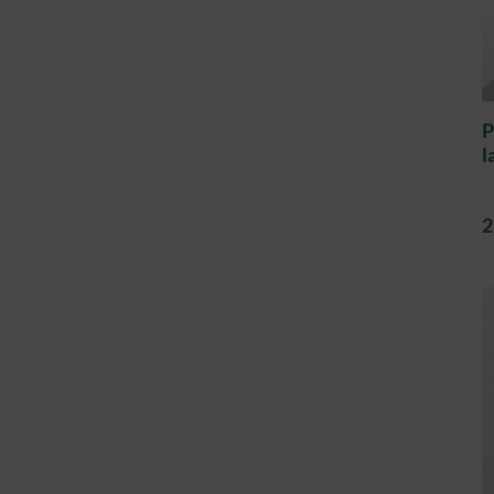
P
l
2