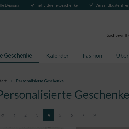
lle Designs
Individuelle Geschenke
Versandkostenfrei
te Geschenke
Kalender
Fashion
Über
tart
Personalisierte Geschenke
Personalisierte Geschenk
Seite
Seite
Seite
Seite
Seite
2
3
4
5
6