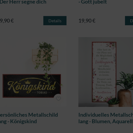
- Der Herr segne dich
- Gott jubelt
9,90 €
19,90 €
Details
D
ersönliches Metallschild
Individuelles Metallsch
ang - Königskind
lang - Blumen, Aquarell,