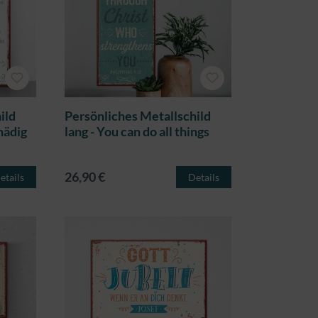
ild
Persönliches Metallschild
gnädig
lang - You can do all things
26,90 €
etails
Details