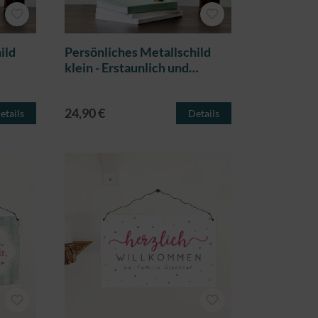
ild
Persönliches Metallschild
klein - Erstaunlich und
ausgezeichnet
24,90 €
etails
Details