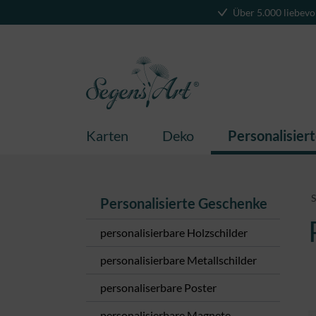
Über 5.000 liebevo
springen
Zur Hauptnavigation springen
Karten
Deko
Personalisier
S
Personalisierte Geschenke
personalisierbare Holzschilder
personalisierbare Metallschilder
personaliserbare Poster
personalisierbare Magnete