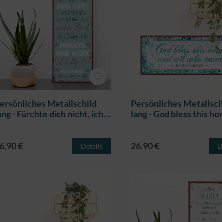
ersönliches Metallschild
Persönliches Metallsch
ang - Fürchte dich nicht, ich
lang - God bless this h
elfe dir
6,90 €
26,90 €
Details
D