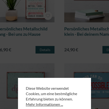
ersönliches Metallschild
Persönliches Metallsch
ang - Bei uns zu Hause
klein - Bei deinem Na
gerufen
6,90 €
24,90 €
Details
D
Diese Website verwendet
Cookies, um eine bestmögliche
Erfahrung bieten zu können.
Mehr Informationen ...