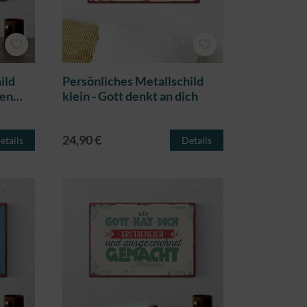
ild
Persönliches Metallschild
men
klein - Gott denkt an dich
24,90 €
etails
Details