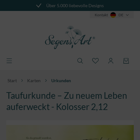
Über 5.000 liebevolle Designs
alt springen
Kontakt
DE
Start
Karten
Urkunden
Taufurkunde – Zu neuem Leben
auferweckt - Kolosser 2,12
Bildergalerie überspringen