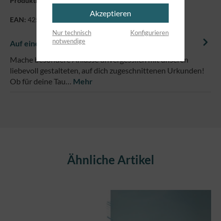
Produktnummer:
7154011.mitAnlass
Akzeptieren
EAN:
4250479868793
Nur technisch
Konfigurieren
notwendige
Auf einem Blick
Mache besondere Anlässe unvergesslich mit unseren
liebevoll gestalteten, auf dich zugeschnittenen Urkunden!
Ob für deine Tau…
Mehr
Produktgalerie überspringen
Ähnliche Artikel