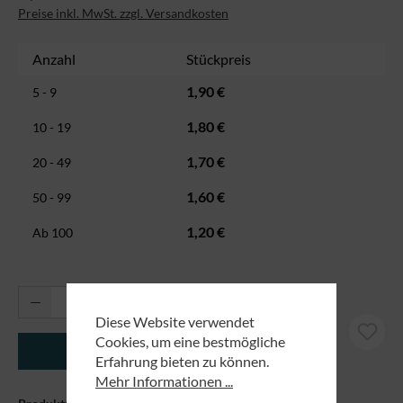
Preise inkl. MwSt. zzgl. Versandkosten
Anzahl
Stückpreis
1,90 €
5 - 9
1,80 €
10 - 19
1,70 €
20 - 49
1,60 €
50 - 99
1,20 €
Ab
100
Produkt Anzahl: Gib den gewünschten Wert ei
Diese Website verwendet
Cookies, um eine bestmögliche
In den Warenkorb
Erfahrung bieten zu können.
Mehr Informationen ...