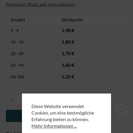
Preise inkl. MwSt. zzgl. Versandkosten
Anzahl
Stückpreis
1,90 €
5 - 9
1,80 €
10 - 19
1,70 €
20 - 49
1,60 €
50 - 99
1,20 €
Ab
100
Produkt Anzahl: Gib den gewünschten Wert ei
Diese Website verwendet
Cookies, um eine bestmögliche
In den Warenkorb
Erfahrung bieten zu können.
Mehr Informationen ...