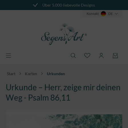
Über 5.000 liebevolle Designs
alt springen
Kontakt
DE
Start
Karten
Urkunden
Urkunde – Herr, zeige mir deinen
Weg - Psalm 86,11
Bildergalerie überspringen