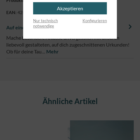
Produktnummer:
7154005.ohneAnlass
Akzeptieren
EAN:
4250479868831
Nur technisch
Konfigurieren
notwendige
Auf einem Blick
Mache besondere Anlässe unvergesslich mit unseren
liebevoll gestalteten, auf dich zugeschnittenen Urkunden!
Ob für deine Tau…
Mehr
Produktgalerie überspringen
Ähnliche Artikel