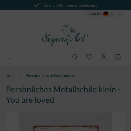
Über 5.000 liebevolle Designs
alt springen
Kontakt
DE
Start
Personalisierte Geschenke
Persönliches Metallschild klein -
You are loved
Bildergalerie überspringen