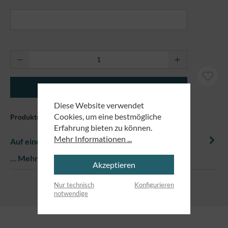
Produkt Anzahl: Gib den gewünschten Wert ei
In den Warenkorb
Diese Website verwendet
Cookies, um eine bestmögliche
Produktnummer:
81092
Erfahrung bieten zu können.
Mehr Informationen ...
Auf einem Blick
…
Mehr
Akzeptieren
Nur technisch
Konfigurieren
notwendige