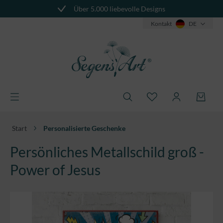
Über 5.000 liebevolle Designs
alt springen
Kontakt
DE
Start
Personalisierte Geschenke
Persönliches Metallschild groß -
Power of Jesus
Bildergalerie überspringen