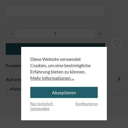
Produkt Anzahl: Gib den gewünschten Wert ei
In den Warenkorb
Diese Website verwendet
Cookies, um eine bestmögliche
Produktnummer:
81073
Erfahrung bieten zu können.
Mehr Informationen ...
Auf einem Blick
…
Mehr
Akzeptieren
Nur technisch
Konfigurieren
notwendige