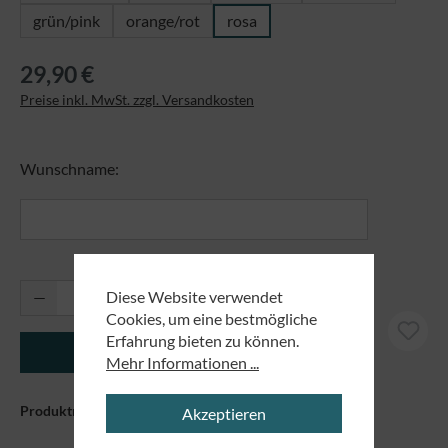
grün/pink
orange/rot
rosa
29,90 €
Preise inkl. MwSt. zzgl. Versandkosten
Wunschname:
Produkt Anzahl: Gib den gewünschten Wert ei
Diese Website verwendet
Cookies, um eine bestmögliche
Erfahrung bieten zu können.
In den Warenkorb
Mehr Informationen ...
Produktnummer:
81094.6
Akzeptieren