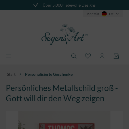
Über 5.000 liebevolle Designs
alt springen
Kontakt
DE
Start
Personalisierte Geschenke
Persönliches Metallschild groß -
Gott will dir den Weg zeigen
Bildergalerie überspringen