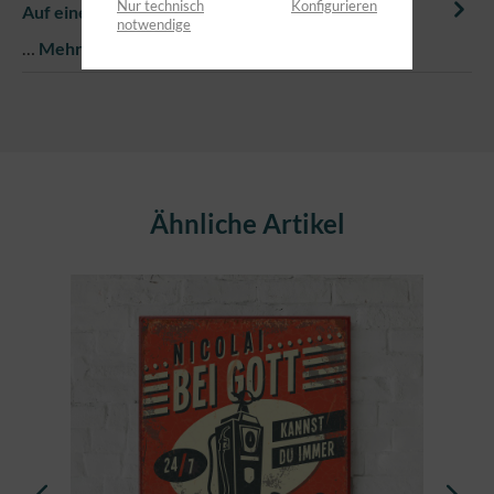
Nur technisch
Konfigurieren
Auf einem Blick
notwendige
…
Mehr
Produktgalerie überspringen
Ähnliche Artikel