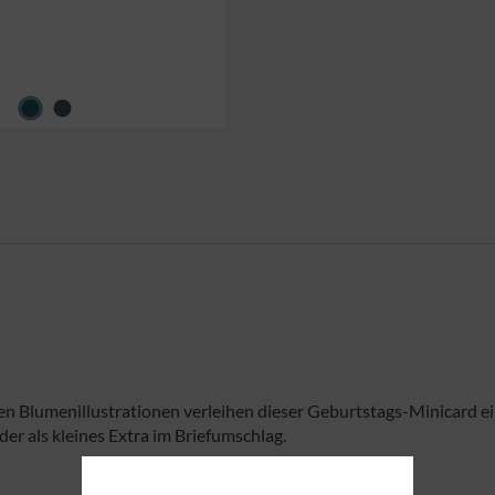
igen Blumenillustrationen verleihen dieser Geburtstags-Minicard ei
r als kleines Extra im Briefumschlag.