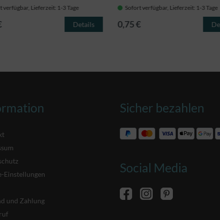
t verfügbar, Lieferzeit: 1-3 Tage
Sofort verfügbar, Lieferzeit: 1-3 Tage
€
0,75 €
Details
De
ormation
Sicher bezahlen
kt
ssum
schutz
Social Media
-Einstellungen
nd und Zahlung
ruf