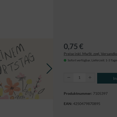
0,75 €
Preise inkl. MwSt. zzgl. Versandk
Sofort verfügbar, Lieferzeit: 1-3 Tage
Produkt Anzahl: Gi
I
Produktnummer:
7105397
EAN:
4250479870895