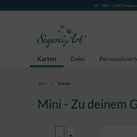
Über 5.000 liebevo
springen
Zur Hauptnavigation springen
Karten
Deko
Personalisier
Start
Karten
Mini - Zu deinem 
Bildergalerie überspringen