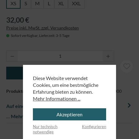
XS
S
M
L
XL
XXL
32,00 €
Preise inkl. MwSt. zzgl. Versandkosten
Sofort verfügbar, Lieferzeit: 3-5 Tage
Produkt Anzahl: Gib den gewünschten Wert ei
In den Warenkorb
Diese Website verwendet
Cookies, um eine bestmögliche
Produktnummer:
EM-STTW172-Nispero-D GrößeXS 15000
Erfahrung bieten zu können.
Mehr Informationen ...
Auf einem Blick
Akzeptieren
…
Mehr
Nur technisch
Konfigurieren
notwendige