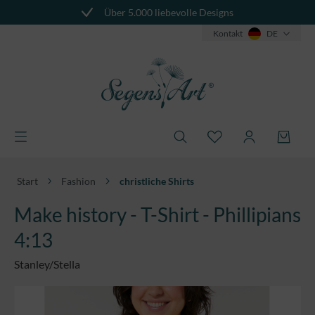
Über 5.000 liebevolle Designs
alt springen
Kontakt
DE
Start
Fashion
christliche Shirts
Make history - T-Shirt - Phillipians
4:13
Stanley/Stella
Bildergalerie überspringen