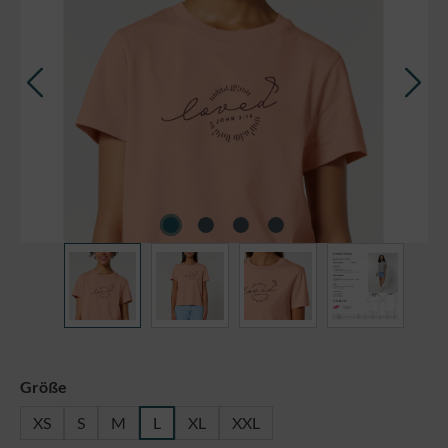
auswählen
Größe
XS
S
M
L
XL
XXL