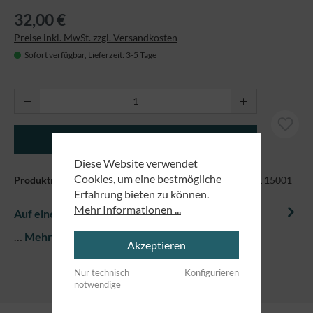
32,00 €
Preise inkl. MwSt. zzgl. Versandkosten
Sofort verfügbar, Lieferzeit: 3-5 Tage
Produkt Anzahl: Gib den gewünschten Wert ei
In den Warenkorb
Diese Website verwendet
Cookies, um eine bestmögliche
Produktnummer:
EM-STTW172-FraichePeche-D GrößeL 15001
Erfahrung bieten zu können.
Mehr Informationen ...
Auf einem Blick
…
Mehr
Akzeptieren
Nur technisch
Konfigurieren
notwendige