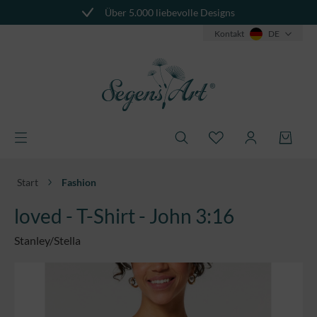
Über 5.000 liebevolle Designs
alt springen
Kontakt
DE
Start
Fashion
loved - T-Shirt - John 3:16
Stanley/Stella
Bildergalerie überspringen