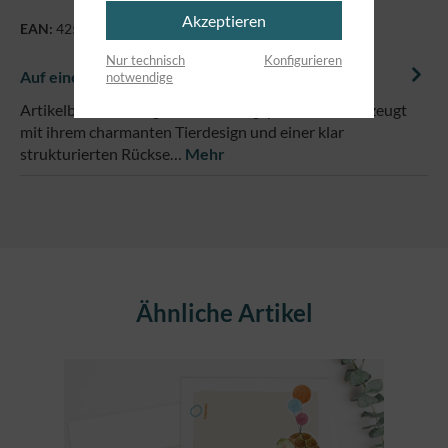
Akzeptieren
EAN:
4250479871533
Nur technisch
Konfigurieren
Auf einem Blick
notwendige
Artikelbeschreibung:Die Einladungspostkarte überzeugt
mit ihrem charmanten Tierdesign und einer klar
strukturierten Rückse…
Mehr
Produktgalerie überspringen
Ähnliche Artikel