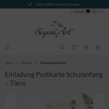
Über 5.000 liebevolle Designs
alt springen
Kontakt
DE
Start
Karten
Einladungskarten
Einladung Postkarte Schulanfang
– Tiere
Bildergalerie überspringen