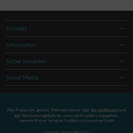
Kontakt
Information
Sicher bezahlen
Social Media
Alle Preise inkl. gesetzl. Mehrwertsteuer zzgl.
Versandkosten
und
ggf. Nachnahmegebühren, wenn nicht anders angegeben.
SegensArt® ist ein Verlag der Grafikbüro come and see GmbH
realisiert von w3work.de