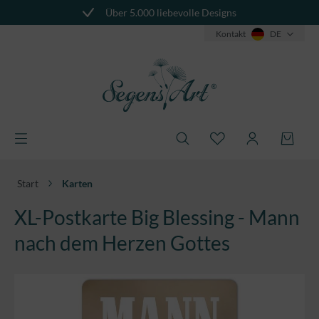
Über 5.000 liebevolle Designs
alt springen
Kontakt
DE
Start
Karten
XL-Postkarte Big Blessing - Mann
nach dem Herzen Gottes
Bildergalerie überspringen