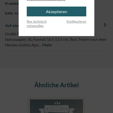
Produktnummer:
7106
Akzeptieren
EAN:
4250479844995
Nur technisch
Konfigurieren
Auf einem Blick
notwendige
Große Postkarte mit abgerundeten Ecken auf edlem
Naturpapier, XL-Format 16 x 11,5 cm. Text: Mann nach dem
Herzen Gottes Apo…
Mehr
Produktgalerie überspringen
Ähnliche Artikel