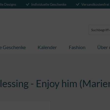
lle Designs
Individuelle Geschenke
Versandkostenfrei
te Geschenke
Kalender
Fashion
Über 
lessing - Enjoy him (Marie