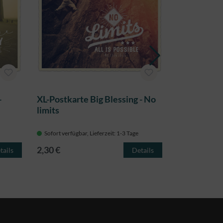
-
XL-Postkarte Big Blessing - No
XL-Postkart
limits
Collect mo
Sofort verfügbar, Lieferzeit: 1-3 Tage
Sofort verfügba
2,30 €
2,30 €
tails
Details