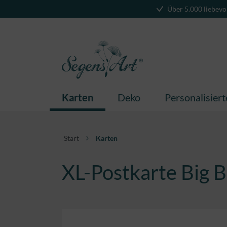
Über 5.000 liebevo
springen
Zur Hauptnavigation springen
Karten
Deko
Personalisier
Start
Karten
XL-Postkarte Big B
Bildergalerie überspringen