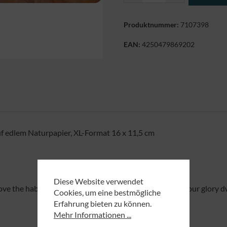
Produktnummer:
7107398
EAN:
4250479869202
f edlem Naturpapier, XL-Format 16 x 11,5 cm
Diese Website verwendet
ove the habitation of your house and the place where your glory d
Cookies, um eine bestmögliche
Erfahrung bieten zu können.
Mehr Informationen ...