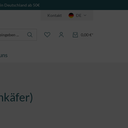
 in Deutschland ab 50€
Kontakt
DE
0,00 €*
uns
nkäfer)