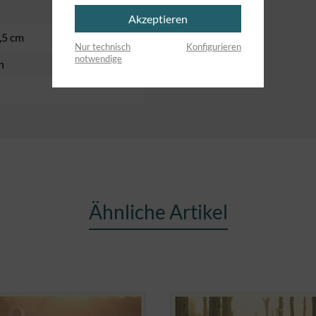
Akzeptieren
,5 cm
Nur technisch
Konfigurieren
notwendige
h
Ähnliche Artikel