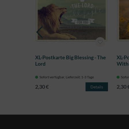
ssing -
XL-Postkarte Big Blessing - The
XL-Po
Lord
With
 1-3 Tage
Sofort verfügbar, Lieferzeit: 1-3 Tage
Sofor
2,30 €
2,30 
Details
Details