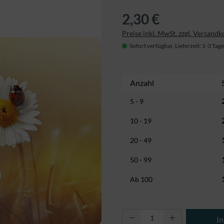
2,30 €
Preise inkl. MwSt. zzgl. Versandk
Sofort verfügbar, Lieferzeit: 1-3 Tage
Anzahl
5 - 9
10 - 19
20 - 49
50 - 99
Ab
100
Produkt Anzahl: Gi
I