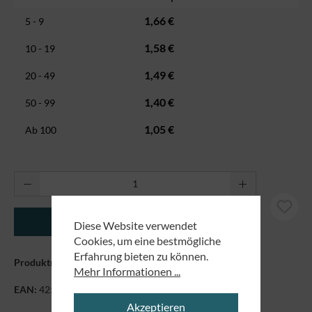
1,66 €
5 - 9
1,58 €
10 - 19
1,49 €
20 - 49
1,40 €
50 - 99
1,05 €
Ab
100
Produkt Anzahl: Gib den gewünschten Wert ei
In den Warenkorb
Diese Website verwendet
Cookies, um eine bestmögliche
Erfahrung bieten zu können.
Produktnummer:
9188
Mehr Informationen ...
EAN:
4250479844384
Akzeptieren