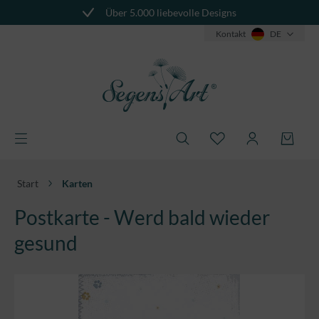
Über 5.000 liebevolle Designs
alt springen
Kontakt
DE
Start
Karten
Postkarte - Werd bald wieder
gesund
Bildergalerie überspringen