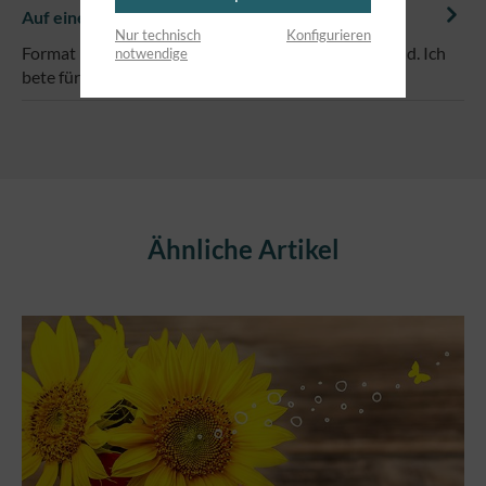
Auf einem Blick
Nur technisch
Konfigurieren
Format 14,8 x 10,5 cm Text: Werd bald wieder gesund. Ich
notwendige
bete für dich.
Produktgalerie überspringen
Ähnliche Artikel