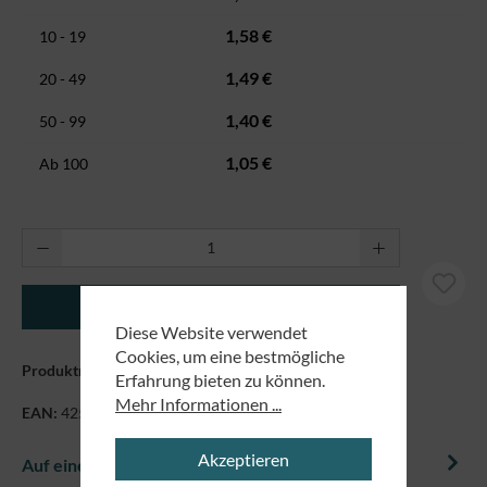
1,58 €
10 - 19
1,49 €
20 - 49
1,40 €
50 - 99
1,05 €
Ab
100
Produkt Anzahl: Gib den gewünschten Wert ei
In den Warenkorb
Diese Website verwendet
Cookies, um eine bestmögliche
Produktnummer:
1325
Erfahrung bieten zu können.
Mehr Informationen ...
EAN:
4250479853454
Akzeptieren
Auf einem Blick