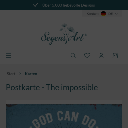
Über 5.000 liebevolle Designs
alt springen
Kontakt
DE
Start
Karten
Postkarte - The impossible
Bildergalerie überspringen