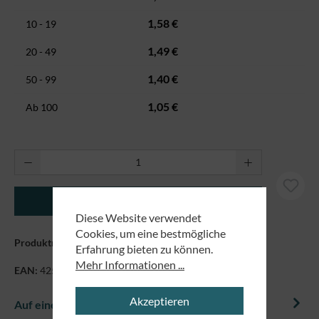
1,58 €
10 - 19
1,49 €
20 - 49
1,40 €
50 - 99
1,05 €
Ab
100
Produkt Anzahl: Gib den gewünschten Wert ei
In den Warenkorb
Diese Website verwendet
Cookies, um eine bestmögliche
Produktnummer:
1272
Erfahrung bieten zu können.
Mehr Informationen ...
EAN:
4250479847774
Akzeptieren
Auf einem Blick