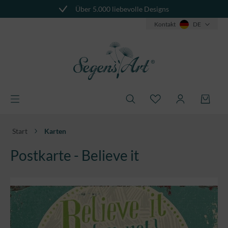
Über 5.000 liebevolle Designs
alt springen
Kontakt
DE
Start
Karten
Postkarte - Believe it
Bildergalerie überspringen