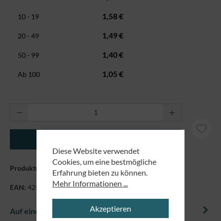
1,58 €
10 - 19
1,49 €
20 - 49
1,40 €
50 - 99
1,05 €
Ab
100
Produkt Anzahl: Gib den gewünschten Wert ei
In den Warenkorb
Diese Website verwendet
Cookies, um eine bestmögliche
Produktnummer:
1294
Erfahrung bieten zu können.
Mehr Informationen ...
EAN:
4250479847996
Akzeptieren
Auf einem Blick