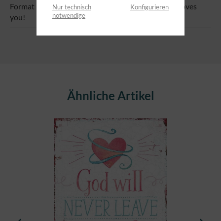
Format 14,8 x 10,5 cm Text: Believe it (or not) God loves
Nur technisch
Konfigurieren
notwendige
you!
Produktgalerie überspringen
Ähnliche Artikel