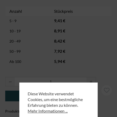
Anzahl
Stückpreis
9,41 €
5 - 9
8,91 €
10 - 19
8,42 €
20 - 49
7,92 €
50 - 99
5,94 €
Ab
100
Produkt Anzahl: Gib den gewünschten Wert ei
Diese Website verwendet
In den Warenkorb
Cookies, um eine bestmögliche
Erfahrung bieten zu können.
Mehr Informationen ...
Produktnummer:
89170053