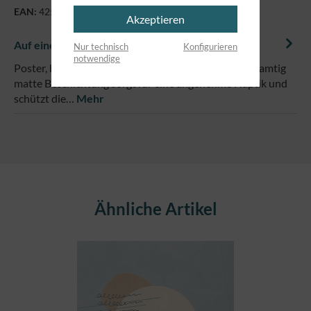
EAN:
4250479865860
Akzeptieren
Auf einem Blick
Nur technisch
Konfigurieren
notwendige
Poster, bunt, im Format DIN A3 (29,7 x 42 cm)Eine samtig
matte Beschichtung sorgt für eine angenehme Haptik und
schützt die…
Mehr
Produktgalerie überspringen
Ähnliche Artikel