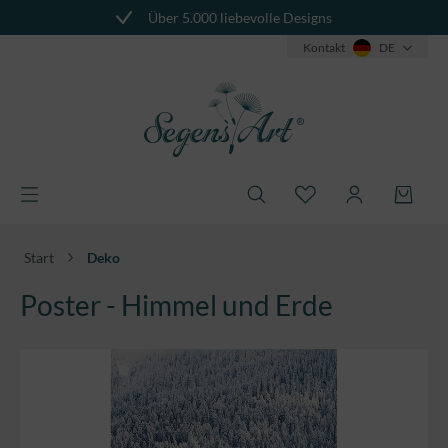
Über 5.000 liebevolle Designs
alt springen
Kontakt
DE
Start
Deko
Poster - Himmel und Erde
Bildergalerie überspringen