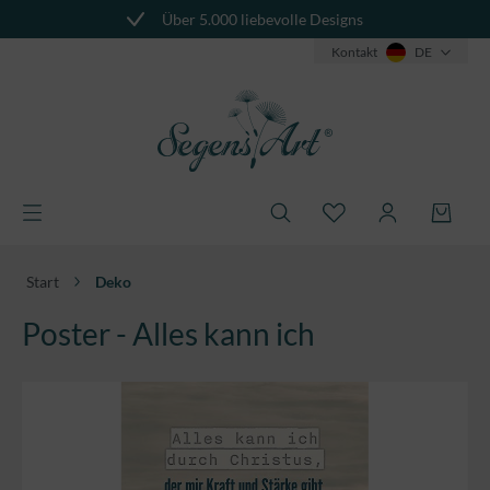
Über 5.000 liebevolle Designs
alt springen
Kontakt
DE
Start
Deko
Poster - Alles kann ich
Bildergalerie überspringen