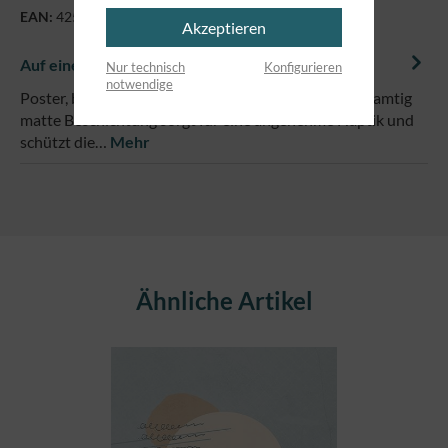
EAN:
4250479865884
Akzeptieren
Auf einem Blick
Nur technisch
Konfigurieren
notwendige
Poster, bunt, im Format DIN A3 (29,7 x 42 cm)Eine samtig
matte Beschichtung sorgt für eine angenehme Haptik und
schützt die…
Mehr
Produktgalerie überspringen
Ähnliche Artikel