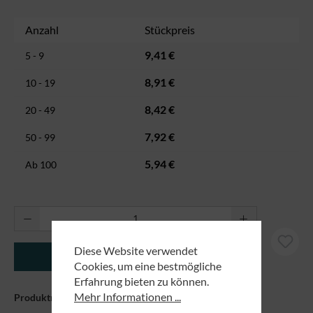
Anzahl
Stückpreis
9,41 €
5 - 9
8,91 €
10 - 19
8,42 €
20 - 49
7,92 €
50 - 99
5,94 €
Ab
100
Produkt Anzahl: Gib den gewünschten Wert ei
Diese Website verwendet
In den Warenkorb
Cookies, um eine bestmögliche
Erfahrung bieten zu können.
Mehr Informationen ...
Produktnummer:
89170055