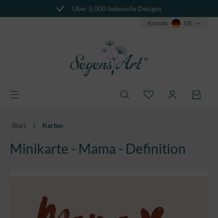
Über 5.000 liebevolle Designs
alt springen
Kontakt
DE
Start
Karten
Minikarte - Mama - Definition
Bildergalerie überspringen