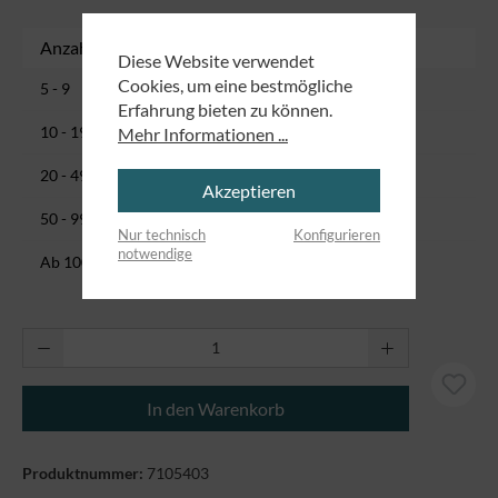
Anzahl
Stückpreis
Diese Website verwendet
Cookies, um eine bestmögliche
0,71 €
5 - 9
Erfahrung bieten zu können.
0,68 €
10 - 19
Mehr Informationen ...
0,64 €
20 - 49
Akzeptieren
0,60 €
50 - 99
Nur technisch
Konfigurieren
notwendige
0,45 €
Ab
100
Produkt Anzahl: Gib den gewünschten Wert ei
In den Warenkorb
Produktnummer:
7105403