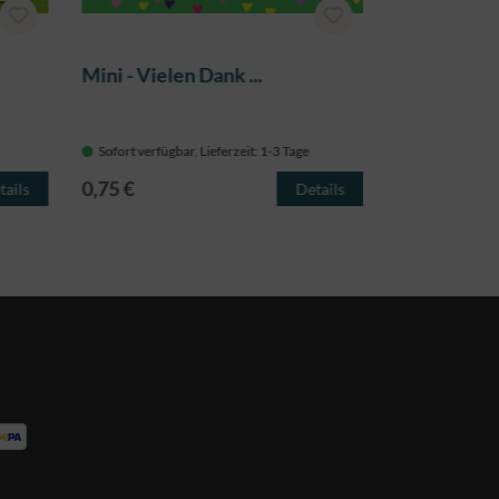
Mini - Vielen Dank ...
Mini - dein
Sofort verfügbar, Lieferzeit: 1-3 Tage
Sofort verfügba
0,75 €
0,75 €
tails
Details