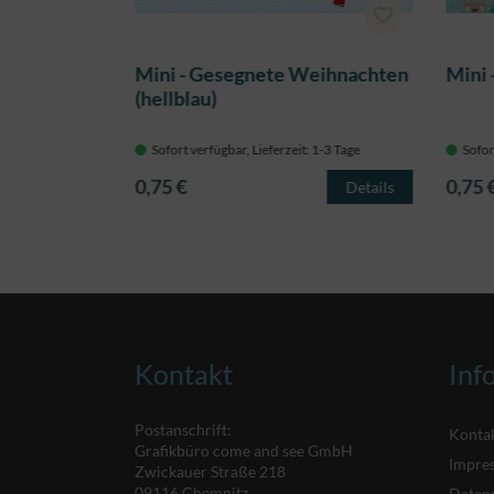
Mini - Gesegnete Weihnachten
Mini
(hellblau)
 1-3 Tage
Sofort verfügbar, Lieferzeit: 1-3 Tage
Sofor
0,75 €
0,75 
Details
Details
Kontakt
Inf
Postanschrift:
Konta
Grafikbüro come and see GmbH
Impre
Zwickauer Straße 218
09116 Chemnitz
Daten