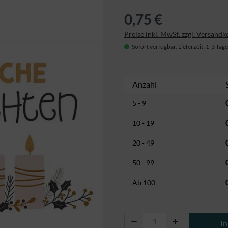
0,75 €
Preise inkl. MwSt. zzgl. Versandk
Sofort verfügbar, Lieferzeit: 1-3 Tage
Anzahl
5 - 9
10 - 19
20 - 49
50 - 99
Ab
100
Produkt Anzahl: Gi
I