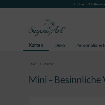
Über 5.000 liebevo
springen
Zur Hauptnavigation springen
Karten
Deko
Personalisier
Start
Karten
Mini - Besinnlich
Bildergalerie überspringen