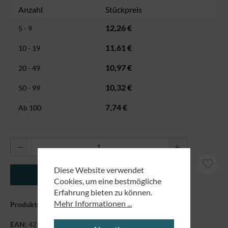
Anzahl
Stückpreis
12,26 €
5 - 9
11,61 €
10 - 19
10,97 €
20 - 49
10,32 €
50 - 99
7,74 €
Ab
100
Produkt Anzahl: Gib den gewünschten Wert ei
Diese Website verwendet
In den Warenkorb
Cookies, um eine bestmögliche
Erfahrung bieten zu können.
Mehr Informationen ...
Produktnummer:
8986065
EAN:
4250479865662