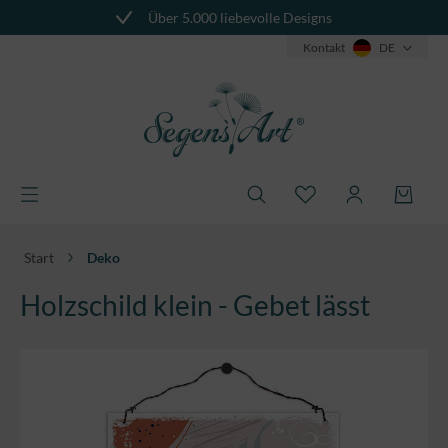
Über 5.000 liebevolle Designs
alt springen
Kontakt
DE
Start
Deko
Holzschild klein - Gebet lässt
Bildergalerie überspringen