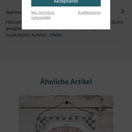
Akzeptieren
Auf einem Blick
Nur technisch
Konfigurieren
notwendige
Holzschild im Format 13 x 13 cm, für trockene Innenräume
geeignet.Mit doppeltem Draht zum Aufhängen und
zusätzlicher Aufstel…
Mehr
Produktgalerie überspringen
Ähnliche Artikel