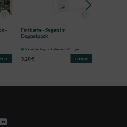
on -
Faltkarte - Segen im
Faltkarte - 
Doppelpack
umgibt
Sofort verfügbar, Lieferzeit: 1-3 Tage
Sofort verfügba
3,20 €
3,20 €
tails
Details