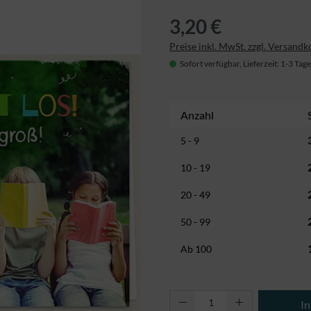
3,20 €
Preise inkl. MwSt. zzgl. Versandk
Sofort verfügbar, Lieferzeit: 1-3 Tage
Anzahl
5 - 9
10 - 19
20 - 49
50 - 99
Ab
100
Produkt Anzahl: Gi
I