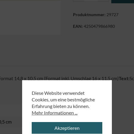
Produktnummer:
29727
EAN:
4250479866980
Format 14,8 x 10,5 cm (Format inkl. Umschlag 16 x 11,5 cm)
Text:
Sc
Diese Website verwendet
Cookies, um eine bestmögliche
Erfahrung bieten zu können.
Mehr Informationen ...
0,5 cm
Akzeptieren