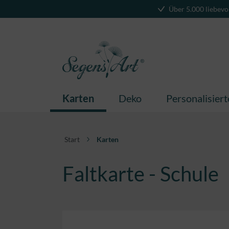
Über 5.000 liebevo
springen
Zur Hauptnavigation springen
Karten
Deko
Personalisier
Start
Karten
Faltkarte - Schule
Bildergalerie überspringen