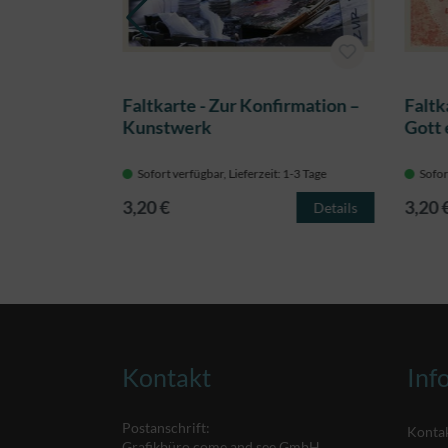
bung - sich
Faltkarte - Zur Konfirmation –
Faltk
n
Kunstwerk
Gott
 1-3 Tage
Sofort verfügbar, Lieferzeit: 1-3 Tage
Sofor
3,20 €
3,20 
Details
Details
Kontakt
Inf
Postanschrift:
Konta
Grafikbüro come and see GmbH