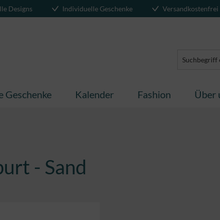
lle Designs
Individuelle Geschenke
Versandkostenfrei
te Geschenke
Kalender
Fashion
Über 
burt - Sand