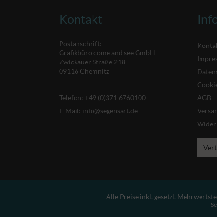
Kontakt
Inf
Postanschrift:
Konta
Grafikbüro come and see GmbH
Impre
Zwickauer Straße 218
09116 Chemnitz
Daten
Cookie
Telefon:
+49 (0)371 6760100
AGB
E-Mail:
info@segensart.de
Versa
Wider
Vert
Alle Preise inkl. gesetzl. Mehrwertste
Se