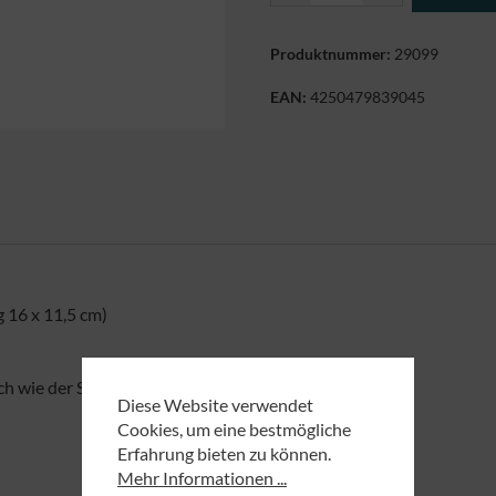
Produktnummer:
29099
EAN:
4250479839045
 16 x 11,5 cm)
ch wie der Sand am Meer.
Diese Website verwendet
Cookies, um eine bestmögliche
Erfahrung bieten zu können.
Mehr Informationen ...