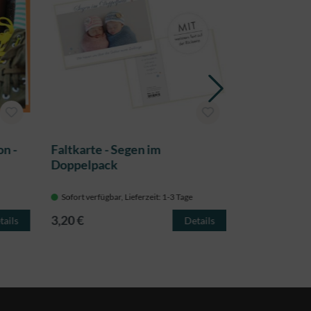
on -
Faltkarte - Segen im
Faltkarte - 
Doppelpack
umgibt
Sofort verfügbar, Lieferzeit: 1-3 Tage
Sofort verfügba
3,20 €
3,20 €
tails
Details