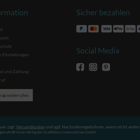
ormation
Sicher bezahlen
kt
ssum
schutz
Social Media
-Einstellungen
nd und Zahlung
ruf
rag widerrufen
uer zzgl.
Versandkosten
und ggf. Nachnahmegebühren, wenn nicht ander
gensArt® ist ein Verlag der Grafikbüro come and see GmbH