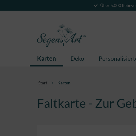
Über 5.000 liebevo
springen
Zur Hauptnavigation springen
Karten
Deko
Personalisier
Start
Karten
Faltkarte - Zur Ge
Bildergalerie überspringen