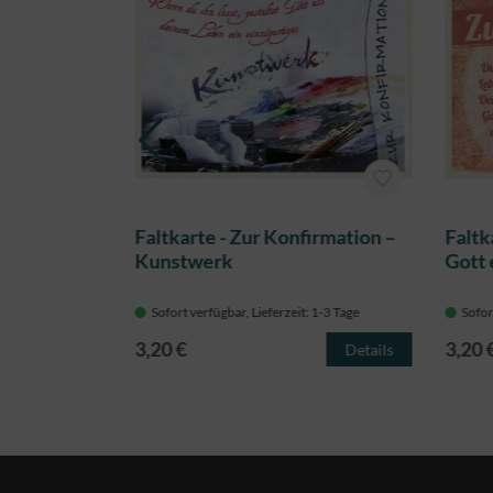
bung - sich
Faltkarte - Zur Konfirmation –
Faltk
n
Kunstwerk
Gott
 1-3 Tage
Sofort verfügbar, Lieferzeit: 1-3 Tage
Sofor
3,20 €
3,20 
Details
Details