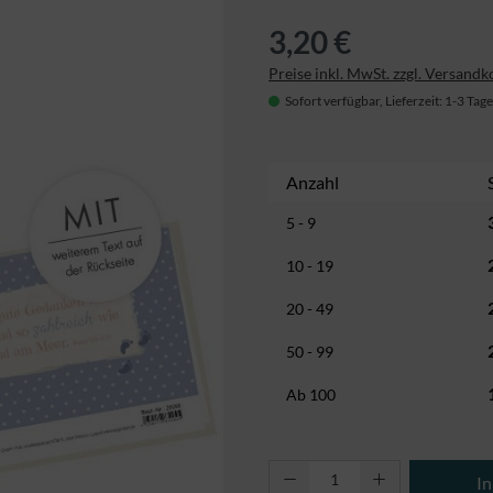
3,20 €
Preise inkl. MwSt. zzgl. Versandk
Sofort verfügbar, Lieferzeit: 1-3 Tage
Anzahl
5 - 9
10 - 19
20 - 49
50 - 99
Ab
100
Produkt Anzahl: Gi
I