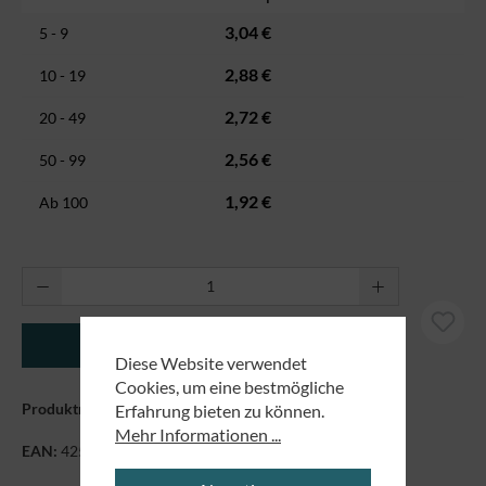
3,04 €
5 - 9
2,88 €
10 - 19
2,72 €
20 - 49
2,56 €
50 - 99
1,92 €
Ab
100
Produkt Anzahl: Gib den gewünschten Wert ei
In den Warenkorb
Diese Website verwendet
Cookies, um eine bestmögliche
Produktnummer:
39074
Erfahrung bieten zu können.
Mehr Informationen ...
EAN:
4250479838932