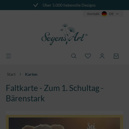
Über 5.000 liebevolle Designs
alt springen
Kontakt
DE
Start
Karten
Faltkarte - Zum 1. Schultag -
Bärenstark
Bildergalerie überspringen