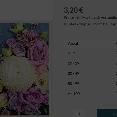
3,20 €
Preise inkl. MwSt. zzgl. Versandk
Sofort verfügbar, Lieferzeit: 1-3 Tage
Anzahl
5 - 9
10 - 19
20 - 49
50 - 99
Ab
100
Produkt Anzahl: Gi
I