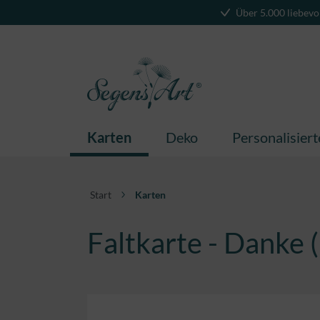
Über 5.000 liebevo
springen
Zur Hauptnavigation springen
Karten
Deko
Personalisier
Start
Karten
Faltkarte - Danke 
Bildergalerie überspringen