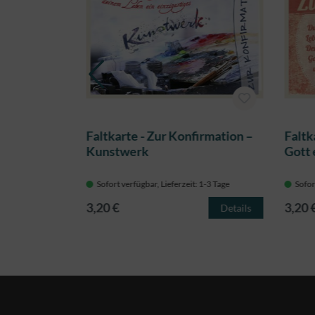
bung - sich
Faltkarte - Zur Konfirmation –
Faltk
n
Kunstwerk
Gott
 1-3 Tage
Sofort verfügbar, Lieferzeit: 1-3 Tage
Sofor
3,20 €
3,20 
Details
Details