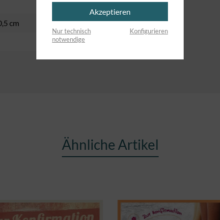
Akzeptieren
0,5 cm
Nur technisch
Konfigurieren
notwendige
Ähnliche Artikel