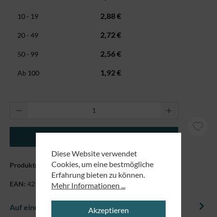
2,88 €
10 - 19
2,72 €
20 - 49
2,56 €
50 - 99
1,92 €
Ab
100
Produkt Anzahl: Gib den gewünschten Wert ei
In den Warenkorb
Diese Website verwendet
Cookies, um eine bestmögliche
Produktnummer:
29281
Erfahrung bieten zu können.
EAN:
4250479847705
Mehr Informationen ...
Auf einem Blick
Akzeptieren