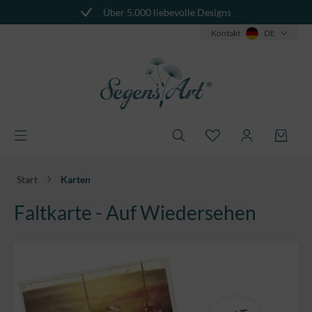
Über 5.000 liebevolle Designs
alt springen
Kontakt
DE
Start
Karten
Faltkarte - Auf Wiedersehen
Bildergalerie überspringen