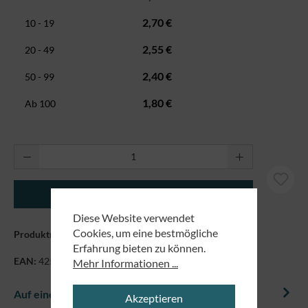
2,70 €
10 - 19
2,55 €
20 - 49
2,40 €
50 - 99
1,80 €
Ab
100
Produkt Anzahl: Gib den gewünschten Wert ei
In den Warenkorb
Diese Website verwendet
Cookies, um eine bestmögliche
Produktnummer:
77002
Erfahrung bieten zu können.
EAN:
4250479854727
Mehr Informationen ...
Auf einem Blick
Akzeptieren