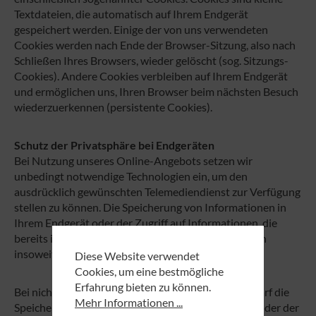
Textdateien, die automatisch auf Ihrem Endgerät
gespeichert werden. Einige der von uns verwendeten
Cookies werden nach Ende der Browser-Sitzung, also nach
Schließen Ihres Browsers, wieder gelöscht (sog. Sitzungs-
Cookies). Andere Cookies verbleiben auf Ihrem Endgerät
und ermöglichen uns, Ihren Browser beim nächsten Besuch
wiederzuerkennen (persistente Cookies).
Schutz der Privatsphäre bei Endgeräten
Bei Nutzung unseres Online-Angebots setzen wir
unbedingt notwendige Technologien ein, um den
ausdrücklich gewünschten Telemediendienst zur Verfügung
stellen zu können. Die Speicherung von Informationen in
Ihrem Endgerät oder der Zugriff auf Informationen, die
bereits in Ihrem Endgerät gespeichert sind, bedürfen
insoweit keiner Einwilligung.
Diese Website verwendet
Cookies, um eine bestmögliche
Erfahrung bieten zu können.
Bei nicht unbedingt erforderlichen Funktionen bedarf die
Mehr Informationen ...
Speicherung von Informationen in Ihrem Endgerät oder der