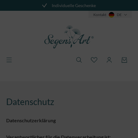
Individuelle Geschenke
alt springen
Kontakt
DE
Datenschutz
Datenschutzerklärung
Verantwortlicher für die Datenverarbeitung ist: